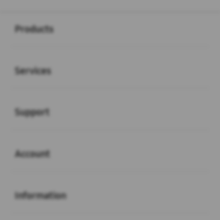
Buka
Footer Navigation
Products
Buka
Services
Buka
Support
Buka
Account
Buka
Information