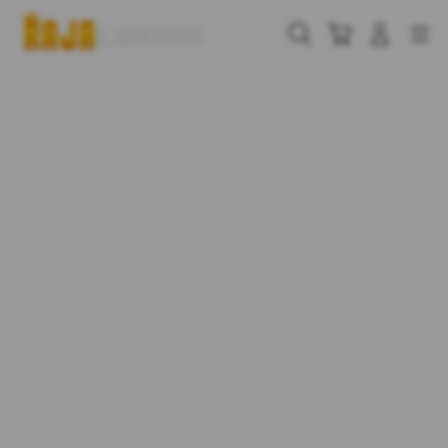
Skip
to
Cari
Troli
Login
Navigation
content